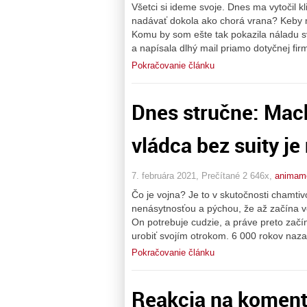
Všetci si ideme svoje. Dnes ma vytočil k
nadávať dokola ako chorá vrana? Keby m
Komu by som ešte tak pokazila náladu 
a napísala dlhý mail priamo dotyčnej fir
Pokračovanie článku
Dnes stručne: Mach
vládca bez suity je 
7. februára 2021, Prečítané 2 646x,
animam
Čo je vojna? Je to v skutočnosti chamtiv
nenásytnosťou a pýchou, že až začína vo
On potrebuje cudzie, a práve preto začín
urobiť svojím otrokom. 6 000 rokov naza
Pokračovanie článku
Reakcia na komentá