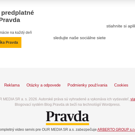
 predplatné
Pravda
stiahnite si ap
ormácie na každý deň
sledujte naše sociálne siete
íka Pravda
Reklama
Otázky a odpovede
Podmienky používania
Cookies
 MEDIA SR a. s. 2026. Autorské práva sú vyhradené a vykonáva ich vydavateľ,
via
Blogovací systém Blog.Pravda.sk beží na technológií Wordpress.
ompletný video servis pre OUR MEDIA SR a.s. zabezpečuje
ARBERTO GROUP s.r.