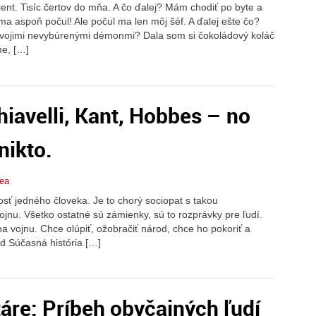
lient. Tisíc čertov do mňa. A čo ďalej? Mám chodiť po byte a
a aspoň počul! Ale počul ma len môj šéf. A ďalej ešte čo?
svojimi nevybúrenými démonmi? Dala som si čokoládový koláč
me, […]
iavelli, Kant, Hobbes – no
nikto.
ea
osť jedného človeka. Je to chorý sociopat s takou
jnu. Všetko ostatné sú zámienky, sú to rozprávky pre ľudí.
a vojnu. Chce olúpiť, ožobračiť národ, chce ho pokoriť a
d Súčasná história […]
re: Príbeh obyčajných ľudí