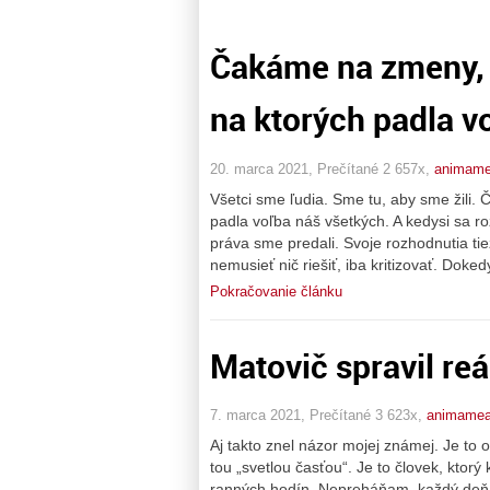
Čakáme na zmeny, 
na ktorých padla v
20. marca 2021, Prečítané 2 657x,
animam
Všetci sme ľudia. Sme tu, aby sme žili.
padla voľba náš všetkých. A kedysi sa ro
práva sme predali. Svoje rozhodnutia ti
nemusieť nič riešiť, iba kritizovať. Dok
Pokračovanie článku
Matovič spravil reá
7. marca 2021, Prečítané 3 623x,
animame
Aj takto znel názor mojej známej. Je to 
tou „svetlou časťou“. Je to človek, kto
ranných hodín. Nepreháňam, každý deň.