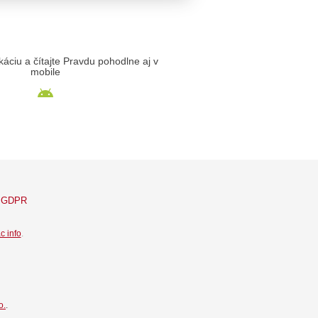
likáciu a čítajte Pravdu pohodlne aj v
mobile
GDPR
c info
.
o.
.