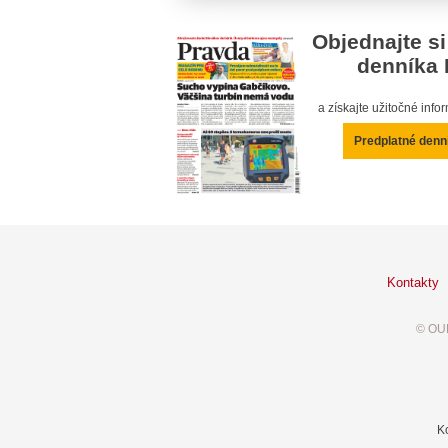
Objednajte si
denníka 
a získajte užitočné inf
Predplatné denn
Kontakty
© OUR
K