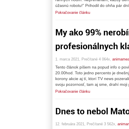
úžasnú robotu!” Prihodil do ohňa pár dn
Pokračovanie článku
My ako 99% nerobí
profesionálnych k
1. marca 2021, Prečítané 4 064x,
animame
Tento článok píšem na popud info o pov
20.00hod. Toto jedno percento je dnešn
korony akcie aj tí, ktorí TV news pozer
svoju pozornosť, tam aj sme, drahí moji 
Pokračovanie článku
Dnes to nebol Matov
12. februára 2021, Prečítané 3 562x,
anima