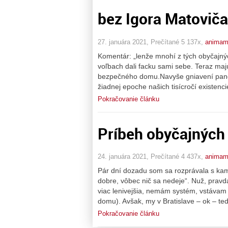
bez Igora Matoviča
27. januára 2021, Prečítané 5 137x,
animam
Komentár: „lenže mnohí z tých obyčajnýc
voľbach dali facku sami sebe. Teraz maj
bezpečného domu.Navyše gniavení pande
žiadnej epoche našich tisícročí existenc
Pokračovanie článku
Príbeh obyčajných 
24. januára 2021, Prečítané 4 437x,
animam
Pár dní dozadu som sa rozprávala s kam
dobre, vôbec nič sa nedeje“. Nuž, pravda
viac lenivejšia, nemám systém, vstávam
domu). Avšak, my v Bratislave – ok – te
Pokračovanie článku