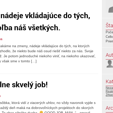
nádeje vkládajúce do tých,
Šta
oľba náš všetkých.
Poče
Celk
ea
Prie
 Čakáme na zmeny, nádeje vkládajúce do tých, na ktorých
zhodlo, že niekto bude náš osud riešiť niekto za nás. Svoje
Aut
ež. Je potom jednoduché niekoho viniť, na niekoho ukazovať,
edy však sme v tomto […]
Kat
lne skvelý job!
Neza
Reak
Zrka
a
osôbka, ktorá vidí z viacerých uhlov, no vždy navonok vyjde s
Arc
rý každý deň maká na dobrovoľníckych projektoch do skorých
 To chce silného ducha.
GOOD JOB, MAN. “…spravil