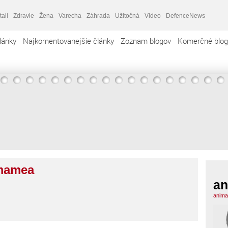
tail
Zdravie
Žena
Varecha
Záhrada
Užitočná
Video
DefenceNews
lánky
Najkomentovanejšie články
Zoznam blogov
Komerčné blog
mamea
a
anima