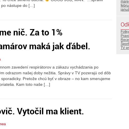
mare
í po nástupe do […]
febr
janu
Od
me nič. Za to 1%
Fotky
Prav
Rece
lamárov maká jak ďábel.
Šport
TV p
a
innom zavedení respirátorov a zákazu vychádzania po
ým odrazom našej doby nežitia. Správy v TV pozerajú od dôb
ali sporadicky. Pretože chcú byť v obraze – no kam smerujeme
priatelia. Kam toto naše […]
ič. Vytočil ma klient.
mea