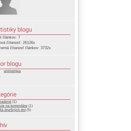
tistiky blogu
t článkov: 7
ová čítanosť: 26126x
merná čítanosť článkov: 3732x
or blogu
animamea
egórie
radené
(1)
cie na komentáre
(1)
dlá dnešných dní
(5)
hív