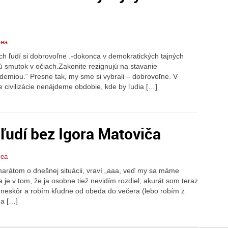
ea
h ľudí si dobrovoľne .-dokonca v demokratických tajných
ú smutok v očiach.Zakonite rezignujú na stavanie
miou.“ Presne tak, my sme si vybrali – dobrovoľne. V
ie civilizácie nenájdeme obdobie, kde by ľudia […]
ľudí bez Igora Matoviča
ea
arátom o dnešnej situácii, vraví „aaa, veď my sa máme
 je v tom, že ja osobne tiež nevidím rozdiel, akurát som teraz
 neskôr a robím kľudne od obeda do večera (lebo robím z
da […]