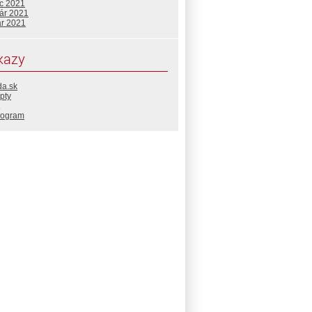
c 2021
uár 2021
ár 2021
kazy
da.sk
pty
rogram